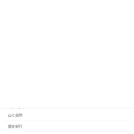
2026年6月6日
２６オープンガーデン訪問記、北本・松
薔薇とガーデニング
崎さんの庭
2026年6月5日
２６オープンガーデン訪問記、北本・浪
薔薇とガーデニング
井さんの庭
2026年6月4日
カテゴリー
山と自然
歴史紀行