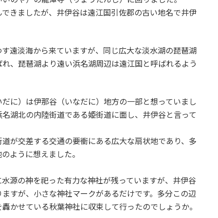
んできましたが、井伊谷は遠江国引佐郡の古い地名で井伊
わす遠淡海から来ていますが、同じ広大な淡水湖の琵琶湖
ばれ、琵琶湖より遠い浜名湖周辺は遠江国と呼ばれるよう
いだに）は伊那谷（いなだに）地方の一部と想っていまし
浜名湖北の内陸街道である姫街道に面し、井伊谷と言って
街道が交差する交通の要衝にある広大な扇状地であり、多
地のように想えました。
に水源の神を祀った有力な神社が残っていますが、井伊谷
りますが、小さな神社マークがあるだけです。多分この辺
を轟かせている秋葉神社に収束して行ったのでしょうか。