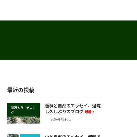
最近の投稿
薔薇と自然のエッセイ、退院
薔薇とガーデニン
し久しぶりのブログ
新着!!
グ
2026年8月3日
山と自然のエッセイ、浦和で