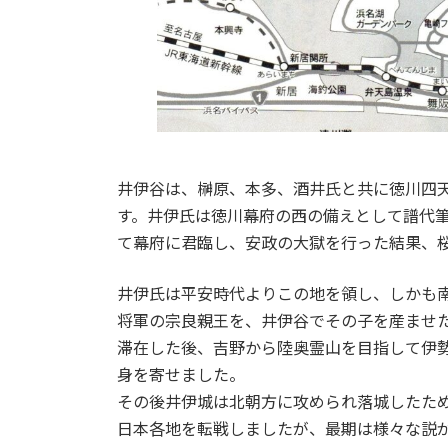
井伊谷は、榊原、本多、酒井氏と共に徳川四
す。井伊氏は徳川幕府の西の備えとして譜代
て幕府に君臨し、安政の大獄を行った結果、
井伊氏は平安時代よりこの地を領し、しかも
将軍の宗良親王を、井伊谷でその子を産ませ
滞在した後、吉野から陸奥霊山を目指して伊
身を寄せました。
その後井伊城は北朝方に攻められ落城したた
日本各地を転戦しましたが、最期は様々な説