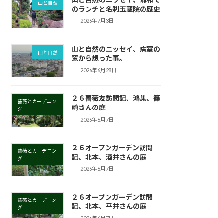
山と自然
のランチと名刹玉蔵院の歴史
2026年7月3日
山と自然のエッセイ、病室の
山と自然
窓から想った事。
2026年6月28日
２６薔薇友訪問記、鴻巣、篠
薔薇とガーデニン
崎さんの庭
グ
2026年6月7日
２６オープンガーデン訪問
薔薇とガーデニン
記、北本、酒井さんの庭
グ
2026年6月7日
２６オープンガーデン訪問
薔薇とガーデニン
記、北本、平井さんの庭
グ
2026年6月7日