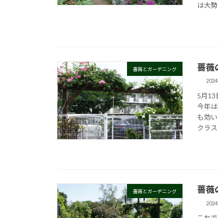
は大勢
薔薇
薔薇とガーデニング
202
5月1
今年は
も効い
クラス
薔薇
薔薇とガーデニング
202
これで