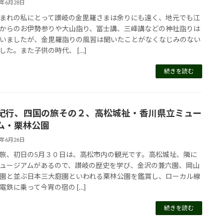
4年6月28日
まれの私にとって讃岐の金毘羅さまは余りにも遠く、地元でも江
からのお伊勢参りや大山詣り、冨士講、三峰講などの神社詣りは
いましたが、金毘羅詣りの風習は聞いたことがなくなじみのない
した。また子供の時代、 […]
続きを読む
紀行、四国の旅その２、高松城祉・香川県立ミュー
ム・栗林公園
4年6月26日
旅、初日の5月３０日は、高松市内の観光です。高松城址、隣に
ュージアムがあるので、讃岐の歴史を学び、金沢の兼六園、岡山
園と並ぶ日本三大庭園といわれる栗林公園を鑑賞し、ローカル線
電鉄に乗って今宵の宿の […]
続きを読む