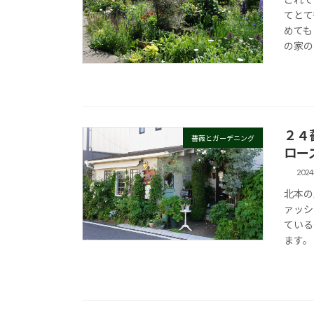
てとて
めても
の家の
２４
薔薇とガーデニング
ロー
202
北本の
ァッシ
ている
ます。