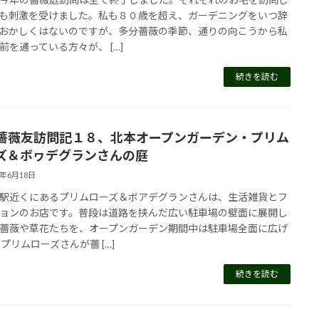
も刺激を受けました。私も８０歳を超え、ガーデニングをいつ辞
おかしくはないのですが、多分薔薇の季節、通りの向こうから私
前を通っている方々が、 […]
続きを読む
薔薇友訪問記１８、北本オープンガーデン・プリム
ズ＆ボヮデグランさんの庭
4年6月18日
駅近くにあるプリムローズ＆ボアデグランさんは、生活雑貨とフ
ョンのお店です。普段は道路を挟んだ広い駐車場の壁面に展開し
薔薇や草花たちを、オープンガーデン期間中は駐車場全面に広げ
 プリムローズさんが薔 […]
続きを読む