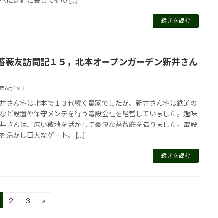
花に身近に接してその […]
続きを読む
薔薇友訪問記１５，北本オープンガーデン新井さん
4年6月16日
井さん宅は北本で１３代続く農家でしたが、新井さん宅は鉄道の
など設置や保守メンテを行う電設会社を経営していました。趣味
井さんは、広い敷地を活かして豪快な薔薇庭を造りました。電設
を活かし巨大なゲート、 […]
続きを読む
2
3
»
固
固
定
定