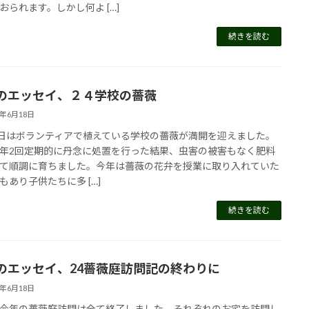
おられます。しかし何よ […]
続きを読む
のエッセイ、２４学校の薔薇
4年6月18日
3日はボランティアで植えている学校の薔薇が満開を迎えました。
年2回定期的に丹念に処置を行った結果、虫害の被害もなく肥料
て順調に育ちました。今年は薔薇の花弁を授業に取り入れていた
もあり子供たちに多 […]
続きを読む
のエッセイ、24薔薇庭訪問記の終わりに
4年6月18日
今年の薔薇庭訪問は全て終了しました。それぞれのお宅を訪問し