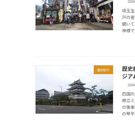
202
埼玉生
戸の昔
聞いて
神様で
歴史
歴史紀行
ジア
202
四国の
県立ミ
の後楽
の琴平