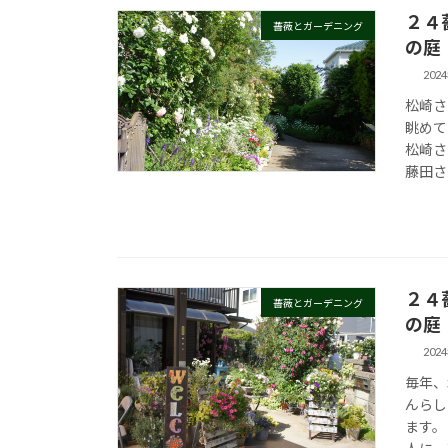
２４
薔薇とガーデニング
の庭
202
松崎さ
眺めて
松崎さ
藤田さ
２４
薔薇とガーデニング
の庭
202
毎年、
んらし
ます。