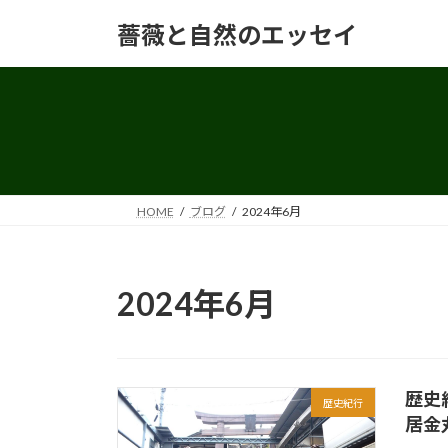
コ
ナ
薔薇と自然のエッセイ
ン
ビ
テ
ゲ
ン
ー
ツ
シ
へ
ョ
ス
ン
キ
に
ッ
移
HOME
ブログ
2024年6月
プ
動
2024年6月
歴史
歴史紀行
居金