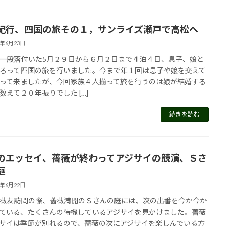
紀行、四国の旅その１，サンライズ瀬戸で高松へ
4年6月23日
一段落付いた5月２９日から６月２日まで４泊４日、息子、娘と
ろって四国の旅を行いました。今まで年１回は息子や娘を交えて
って来ましたが、今回家族４人揃って旅を行うのは娘が結婚する
数えて２０年振りでした […]
続きを読む
のエッセイ、薔薇が終わってアジサイの競演、Ｓさ
庭
4年6月22日
薇友訪問の際、薔薇満開のＳさんの庭には、次の出番を今か今か
ている、たくさんの待機しているアジサイを見かけました。薔薇
サイは季節が別れるので、薔薇の次にアジサイを楽しんでいる方