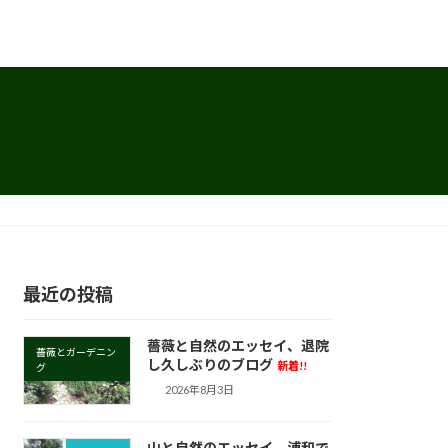
最近の投稿
薔薇と自然のエッセイ、退院
薔薇とガーデニン
し久しぶりのブログ
新着!!
グ
2026年8月3日
山と自然のエッセイ、浦和で