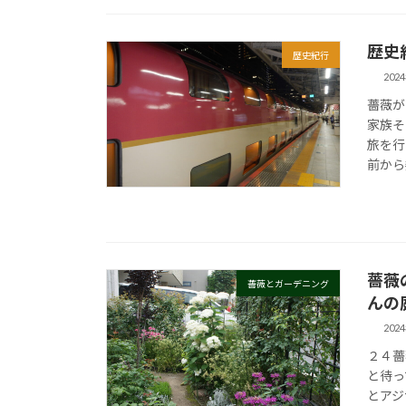
歴史
歴史紀行
202
薔薇が
家族そ
旅を行
前から
薔薇
薔薇とガーデニング
んの
202
２４薔
と待っ
とアジ