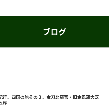
ブログ
紀行、四国の旅その３、金刀比羅宮・旧金毘羅大芝
丸座