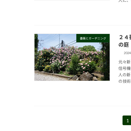
人に、
２４
薔薇とガーデニング
の庭
202
元々新
信号機
人の新
の技術
投
1
固
定