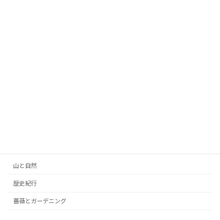
２６オープンガーデン訪問記、北本・松
薔薇とガーデニング
崎さんの庭
2026年6月5日
２６オープンガーデン訪問記、北本・浪
薔薇とガーデニング
井さんの庭
2026年6月4日
カテゴリー
山と自然
歴史紀行
薔薇とガーデニング