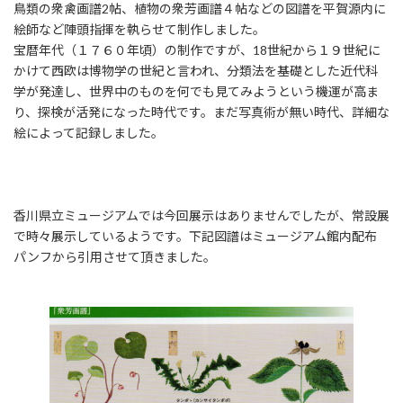
鳥類の衆禽画譜2帖、植物の衆芳画譜４帖などの図譜を平賀源内に
絵師など陣頭指揮を執らせて制作しました。
宝暦年代（１７６０年頃）の制作ですが、18世紀から１９世紀に
かけて西欧は博物学の世紀と言われ、分類法を基礎とした近代科
学が発達し、世界中のものを何でも見てみようという機運が高ま
り、探検が活発になった時代です。まだ写真術が無い時代、詳細な
絵によって記録しました。
香川県立ミュージアムでは今回展示はありませんでしたが、常設展
で時々展示しているようです。下記図譜はミュージアム館内配布
パンフから引用させて頂きました。