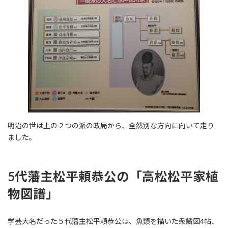
明治の世は上の２つの派の政局から、全然別な方向に向いて走り
ました。
5代藩主松平頼恭公の「高松松平家植
物図譜」
学芸大名だった５代藩主松平頼恭公は、魚類を描いた衆鱗図4帖、