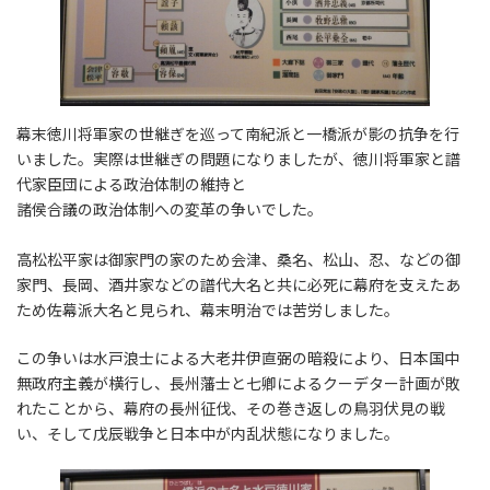
幕末徳川将軍家の世継ぎを巡って南紀派と一橋派が影の抗争を行
いました。実際は世継ぎの問題になりましたが、徳川将軍家と譜
代家臣団による政治体制の維持と
諸侯合議の政治体制への変革の争いでした。
高松松平家は御家門の家のため会津、桑名、松山、忍、などの御
家門、長岡、酒井家などの譜代大名と共に必死に幕府を支えたあ
ため佐幕派大名と見られ、幕末明治では苦労しました。
この争いは水戸浪士による大老井伊直弼の暗殺により、日本国中
無政府主義が横行し、長州藩士と七卿によるクーデター計画が敗
れたことから、幕府の長州征伐、その巻き返しの鳥羽伏見の戦
い、そして戊辰戦争と日本中が内乱状態になりました。