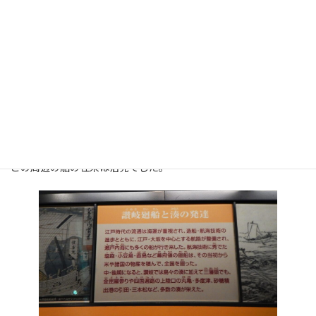
江戸時代には四国八十八ヶ所巡礼や金毘羅詣りなどで讃岐国は本
州からの旅人も多く街道が発達しました。
また船乗りで名高い塩飽列島、直島や小豆島は幕府直轄地であり
この周辺の船の往来は活発でした。