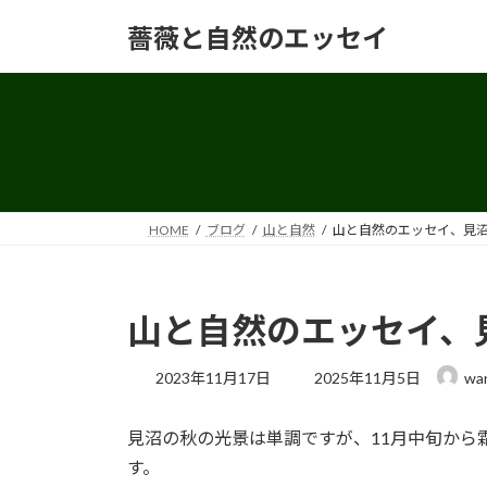
コ
ナ
薔薇と自然のエッセイ
ン
ビ
テ
ゲ
ン
ー
ツ
シ
へ
ョ
ス
ン
キ
に
ッ
移
HOME
ブログ
山と自然
山と自然のエッセイ、見
プ
動
山と自然のエッセイ、
最
2023年11月17日
2025年11月5日
wa
終
更
見沼の秋の光景は単調ですが、11月中旬から
新
日
す。
時