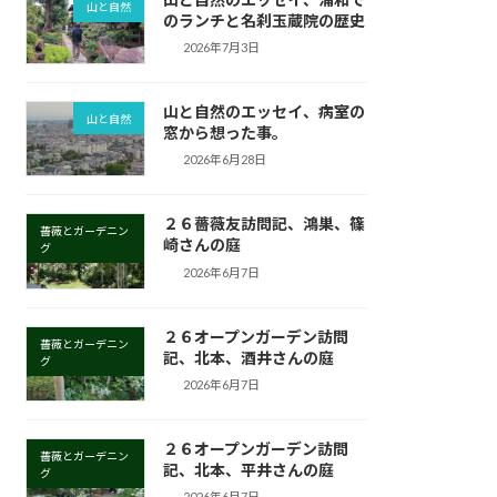
山と自然
のランチと名刹玉蔵院の歴史
2026年7月3日
山と自然のエッセイ、病室の
山と自然
窓から想った事。
2026年6月28日
２６薔薇友訪問記、鴻巣、篠
薔薇とガーデニン
崎さんの庭
グ
2026年6月7日
２６オープンガーデン訪問
薔薇とガーデニン
記、北本、酒井さんの庭
グ
2026年6月7日
２６オープンガーデン訪問
薔薇とガーデニン
記、北本、平井さんの庭
グ
2026年6月7日