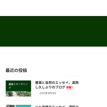
最近の投稿
薔薇と自然のエッセイ、退院
薔薇とガーデニン
し久しぶりのブログ
新着!!
グ
2026年8月3日
山と自然のエッセイ、浦和で