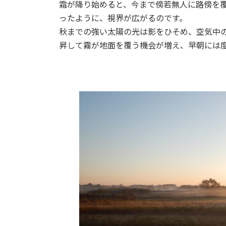
霜が降り始めると、今まで傍若無人に路傍を
:
ったように、視界が広がるのです。
秋までの強い太陽の光は影をひそめ、空気中
昇して霧が地面を覆う機会が増え、早朝には