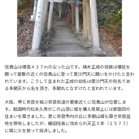
信貴山は標高４３７ｍの尖った山です。楠木正成の母親は懐妊を
願って屋敷の近くの信貴山に登って毘沙門天に願いをかけたと言わ
れています。こうして生まれた正成の幼名は毘沙門天の別名であ
る多聞天から名を頂き、多聞丸となずけたと言われています。
大阪、堺と奈良を結ぶ奈良街道の要衝近くに信貴山が位置しま
す。戦国時代松永久秀がこの山頂に城を構え尾根上には家臣団の
住まいを築きました。更に奈良市内の丘に多聞山城も築き奈良盆
地を領有しましたが、織田信長に攻められ天正５年（１５７７）
に城に火を放って自決しました。