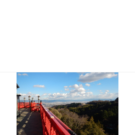
院は、坂が多いため年寄りは少ないというより見かけなくなりま
した。
信貴山の華やかな色別の幟は、華やかさ賑わいを演出するために
は極めて有効のようです。
よく見たら欄干が朱で鮮やかに塗られており本堂はまるで神社で
す。毘沙門天が神か仏かというと仏像であることに違いありませ
んが、私は仏像では、大日如来と仏法を守る具体的な１２神将と
か四天王が好きです。なぜならとても分かりやすいからです。