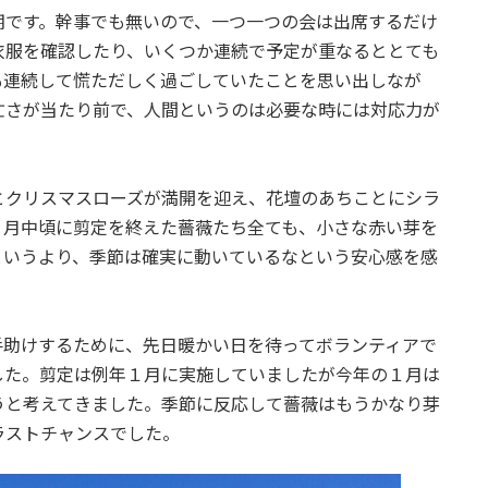
期です。幹事でも無いので、一つ一つの会は出席するだけ
衣服を確認したり、いくつか連続で予定が重なるととても
も連続して慌ただしく過ごしていたことを思い出しなが
忙さが当たり前で、人間というのは必要な時には対応力が
とクリスマスローズが満開を迎え、花壇のあちことにシラ
１月中頃に剪定を終えた薔薇たち全ても、小さな赤い芽を
というより、季節は確実に動いているなという安心感を感
手助けするために、先日暖かい日を待ってボランティアで
した。剪定は例年１月に実施していましたが今年の１月は
うと考えてきました。季節に反応して薔薇はもうかなり芽
ラストチャンスでした。