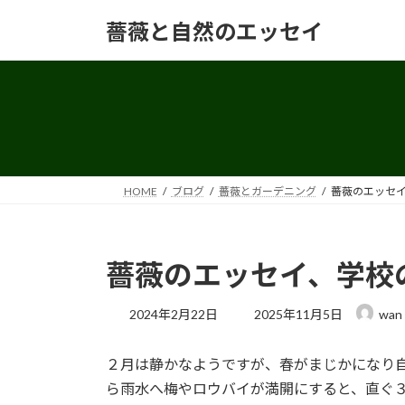
コ
ナ
薔薇と自然のエッセイ
ン
ビ
テ
ゲ
ン
ー
ツ
シ
へ
ョ
ス
ン
キ
に
ッ
移
HOME
ブログ
薔薇とガーデニング
薔薇のエッセ
プ
動
薔薇のエッセイ、学校
最
2024年2月22日
2025年11月5日
wan
終
更
２月は静かなようですが、春がまじかになり
新
日
ら雨水へ梅やロウバイが満開にすると、直ぐ
時