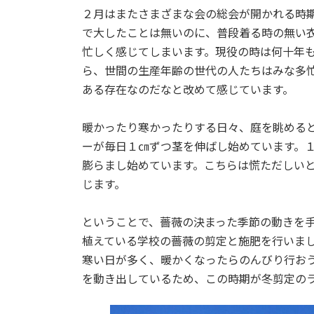
２月はまたさまざまな会の総会が開かれる時
で大したことは無いのに、普段着る時の無い
忙しく感じてしまいます。現役の時は何十年
ら、世間の生産年齢の世代の人たちはみな多
ある存在なのだなと改めて感じています。
暖かったり寒かったりする日々、庭を眺める
ーが毎日１㎝ずつ茎を伸ばし始めています。
膨らまし始めています。こちらは慌ただしい
じます。
ということで、薔薇の決まった季節の動きを
植えている学校の薔薇の剪定と施肥を行いま
寒い日が多く、暖かくなったらのんびり行お
を動き出しているため、この時期が冬剪定の