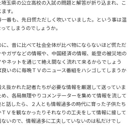
た埼玉県の公立高校の入試の問題と解答が折り込まれ、こ
じます。
春一番も、先日慌ただしく吹いていました。という事は温
なってしまうのでしょうか。
のに、昔に比べて社会全体が比べ物にならないほど慌ただ
ナやガザなどの情報や、中国経済の情報、能登の被災地の
Ｖやネットを通じて絶え間なく流れて来るからでしょう
ば良いのに毎晩ＴＶのニュース番組をハシゴしてしまうか
鍛え抜かれた記者たちが必要な情報を厳選して送っていま
ため、各局無理やりコメンテーターを集めて情報を流して
娘と話したら、２人とも情報過多の時代に育った子供たち
かＴＶを観なかったりそれなりの工夫をして情報に接して
観ないので、情報過多に工夫していないのは私だけでし