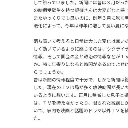
して飾っていました。新聞には昔は３月だっ
:
の時期受験生を持つ親御さんは大変だなと感
またゆっくりでも良いのに、例年３月に吹く
暖化によって、今年は昨年に増して長い夏に
落ち着いて考えると日常は大した変化は無い
しく動いているように感じるのは、ウクライ
情報、そして国会の金と政治の情報などがＴ
か。特に年寄りになると時間があるのでよせ
らでしょうか。
昔は新聞の情報程度で十分で、しかも新聞は
した。現在のＴＶは局が多く放映時間が長い
いるように想います。正月に帰省した息子と
は、ＴＶを持たなかったり、限られた番組し
いて、家内も映画と話題のドラマ以外ＴＶを
た。