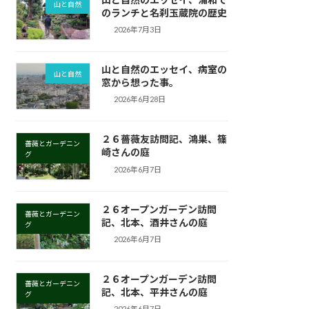
山と自然
のランチと名刹玉蔵院の歴史
2026年7月3日
山と自然のエッセイ、病室の
山と自然
窓から想った事。
2026年6月28日
２６薔薇友訪問記、鴻巣、篠
薔薇とガーデニン
崎さんの庭
グ
2026年6月7日
２６オープンガーデン訪問
薔薇とガーデニン
記、北本、酒井さんの庭
グ
2026年6月7日
２６オープンガーデン訪問
薔薇とガーデニン
記、北本、平井さんの庭
グ
2026年6月7日