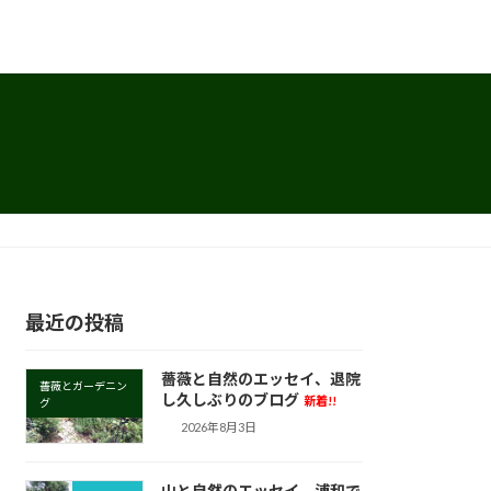
最近の投稿
薔薇と自然のエッセイ、退院
薔薇とガーデニン
し久しぶりのブログ
新着!!
グ
2026年8月3日
山と自然のエッセイ、浦和で