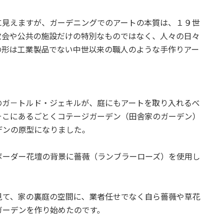
に見えますが、ガーデニングでのアートの本質は、１９世
教会や公共の施設だけの特別なものではなく、人々の日々
の形は工業製品でない中世以来の職人のような手作りアー
。
のガ－トルド・ジェキルが、庭にもアートを取り入れるべ
そこにあるごとくコテージガーデン（田舎家のガーデン）
デンの原型になりました。
ボーダー花壇の背景に薔薇（ランブラーローズ）を使用し
見て、家の裏庭の空間に、業者任せでなく自ら薔薇や草花
ガーデンを作り始めたのです。