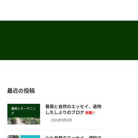
最近の投稿
薔薇と自然のエッセイ、退院
薔薇とガーデニン
し久しぶりのブログ
新着!!
グ
2026年8月3日
山と自然のエッセイ、浦和で