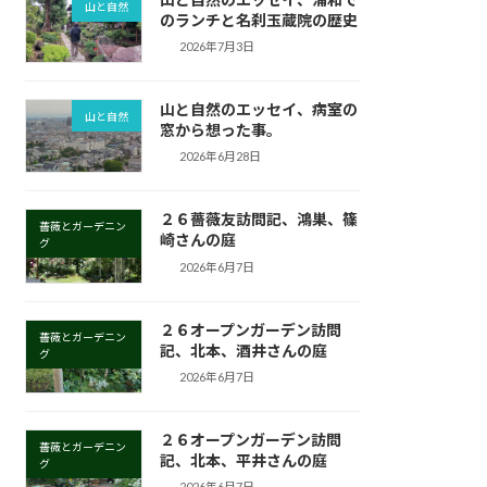
山と自然
のランチと名刹玉蔵院の歴史
2026年7月3日
山と自然のエッセイ、病室の
山と自然
窓から想った事。
2026年6月28日
２６薔薇友訪問記、鴻巣、篠
薔薇とガーデニン
崎さんの庭
グ
2026年6月7日
２６オープンガーデン訪問
薔薇とガーデニン
記、北本、酒井さんの庭
グ
2026年6月7日
２６オープンガーデン訪問
薔薇とガーデニン
記、北本、平井さんの庭
グ
2026年6月7日