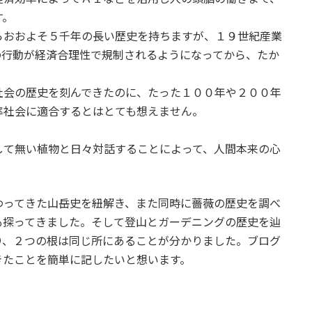
す。
らおおよそ５千年の長い歴史を持ちますが、１９世紀産業
の行動が経済合理性で規制されるようになってから、たか
。
社会の歴史を刻んできたのに、たった１００年や２００年
率社会に適合するとはとても想えません。
して無い植物と日々対話することによって、人間本来の心
わってきた山岳史を紐解き、また同時に薔薇の歴史を調べ
も探ってきました。そして登山とガーデニングの歴史を辿
り、２つの根は同じ所にあることが分かりました。ブログ
きたことを簡単に記したいと想います。