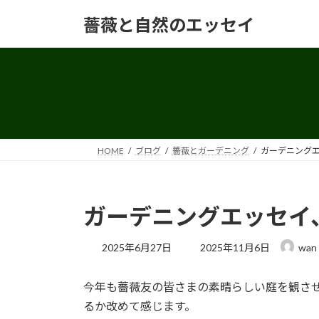
コ
ナ
薔薇と自然のエッセイ
ン
ビ
テ
ゲ
ン
ー
ツ
シ
へ
ョ
ス
ン
キ
に
ッ
移
HOME
ブログ
薔薇とガーデニング
ガーデニング
プ
動
ガーデニングエッセイ
最
2025年6月27日
2025年11月6日
wan
終
更
今年も薔薇友の皆さまの素晴らしい庭を観さ
新
日
るか改めて感じます。
時