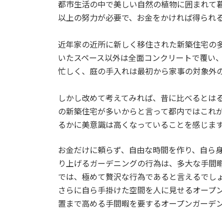
都市生活の中で美しい自然の植物に囲まれて
:
以上の努力が必要で、お金をかければ得られ
近年家の近所に新しく移住された新築住宅の
いたスペース以外は全面コンクリートで覆い
忙しく、庭の手入れは最初から家事の対象外
しかし改めて考えてみれば、昔に比べるとは
の新築住宅が多いからと言って都内ではこれ
るかに美意識は高くなっていることを感じま
お金だけに頼らず、自由な時間を作り、自ら
り上げるガーデニングの行為は、多大な手間
では、極めて贅沢な行為であると言えるでし
さらに自ら手掛けた空間を人に見せるオープ
置まで高める手間暇を要するオープンガーデ