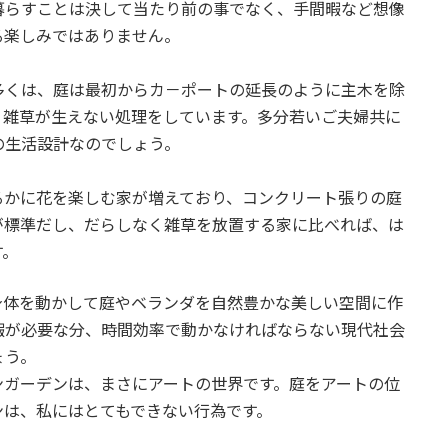
暮らすことは決して当たり前の事でなく、手間暇など想像
る楽しみではありません。
多くは、庭は最初からカ－ポートの延長のように主木を除
、雑草が生えない処理をしています。多分若いご夫婦共に
の生活設計なのでしょう。
るかに花を楽しむ家が増えており、コンクリート張りの庭
が標準だし、だらしなく雑草を放置する家に比べれば、は
す。
身体を動かして庭やベランダを自然豊かな美しい空間に作
暇が必要な分、時間効率で動かなければならない現代社会
ょう。
ンガーデンは、まさにアートの世界です。庭をアートの位
ンは、私にはとてもできない行為です。