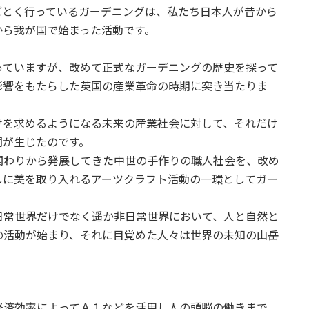
ごとく行っているガーデニングは、私たち日本人が昔から
から我が国で始まった活動です。
っていますが、改めて正式なガーデニングの歴史を探って
影響をもたらした英国の産業革命の時期に突き当たりま
けを求めるようになる未来の産業社会に対して、それだけ
問が生じたのです。
関わりから発展してきた中世の手作りの職人社会を、改め
しに美を取り入れるアーツクラフト活動の一環としてガー
日常世界だけでなく遥か非日常世界において、人と自然と
の活動が始まり、それに目覚めた人々は世界の未知の山岳
経済効率によってＡ１などを活用し人の頭脳の働きまで、