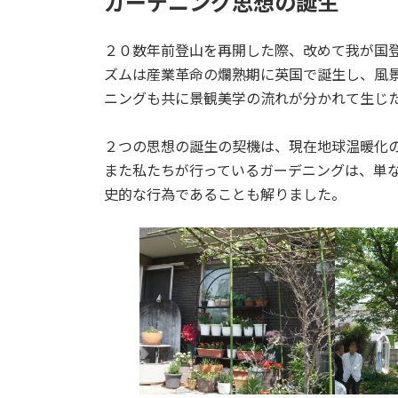
ガーデニング思想の誕生
２０数年前登山を再開した際、改めて我が国
ズムは産業革命の爛熟期に英国で誕生し、風
ニングも共に景観美学の流れが分かれて生じ
２つの思想の誕生の契機は、現在地球温暖化
また私たちが行っているガーデニングは、単
史的な行為であることも解りました。