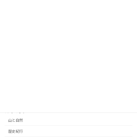
藤さんの庭
2026年6月6日
２６オープンガーデン訪問記、北本・松
薔薇とガーデニング
崎さんの庭
2026年6月5日
２６オープンガーデン訪問記、北本・浪
薔薇とガーデニング
井さんの庭
2026年6月4日
カテゴリー
山と自然
歴史紀行