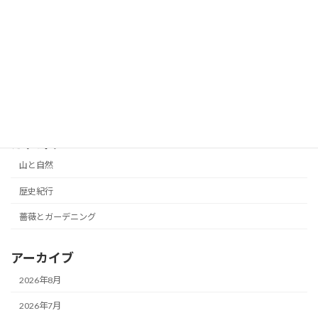
２６オープンガーデン訪問記、北本・浪
薔薇とガーデニング
井さんの庭
2026年6月4日
カテゴリー
山と自然
歴史紀行
薔薇とガーデニング
アーカイブ
2026年8月
2026年7月